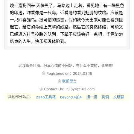
晚上遛狗回来 天快黑了，马路边上走着，看见地上有一块黑色
的印迹，咋看像是一只鸟，近看隐约看到翅膀的纹路。应该是
一只四喜雏鸟。挺可惜的感觉，假如我今天出来可能会看到捡
起它，给它的命续上完整的线路。然后它的突然终结，可能又
已经进入排号投胎的队列，下辈子应该会好一点吧，毕竟匆匆
结束的人生，快乐都没体验到。            
北那那是吐槽、分享心情的小网站，有什么不爽的，说出来！
❀ Registered on：2024.03.19
❀
联系留言
❀ Contact Us：rui6ye@163.com
其他部分站点：
2345工具箱
beyond.4拍4
捞一捞
树洞
文明聊