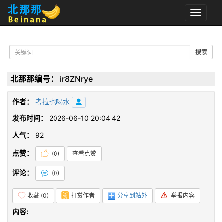
Toggle
naviga
搜索
北那那编号：
ir8ZNrye
作者：
考拉也喝水
发布时间：
2026-06-10 20:04:42
人气：
92
点赞：
(
0
)
查看点赞
评论：
(
0
)
收藏 (
0
)
打赏作者
分享到站外
举报内容
内容: