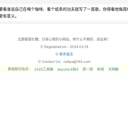
要看谁说自己在喝个咖啡、看个纸条的功夫就写了一首歌，你得看他每周
            
北那那是吐槽、分享心情的小网站，有什么不爽的，说出来！
❀ Registered on：2024.03.19
❀
联系留言
❀ Contact Us：rui6ye@163.com
其他部分站点：
2345工具箱
beyond.4拍4
捞一捞
树洞
文明聊